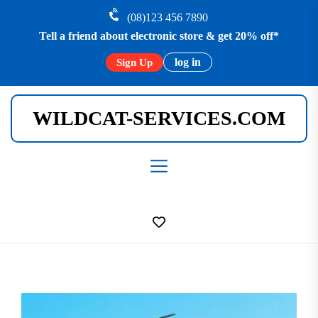
Skip
(08)123 456 7890
to
Tell a friend about electronic store & get 20% off*
the
content
log in
Sign Up
WILDCAT-SERVICES.COM