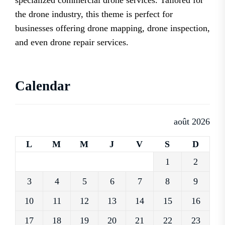
specialized commercial drone services. Tailored for
the drone industry, this theme is perfect for
businesses offering drone mapping, drone inspection,
and even drone repair services.
Calendar
août 2026
L
M
M
J
V
S
D
1
2
3
4
5
6
7
8
9
10
11
12
13
14
15
16
17
18
19
20
21
22
23