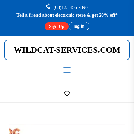
Skip
(08)123 456 7890
to
Tell a friend about electronic store & get 20% off*
the
content
log in
Sign Up
WILDCAT-SERVICES.COM