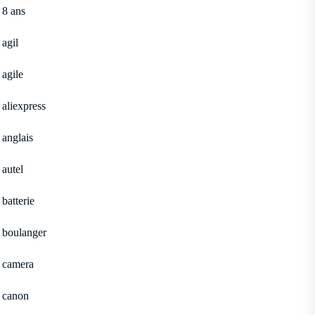
8 ans
agil
agile
aliexpress
anglais
autel
batterie
boulanger
camera
canon