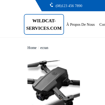
Skip
(08)123 456 7890
to
the
WILDCAT-
content
À Propos De Nous
Con
SERVICES.COM
Home
ecran