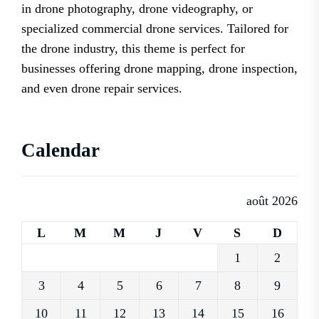
in drone photography, drone videography, or
specialized commercial drone services. Tailored for
the drone industry, this theme is perfect for
businesses offering drone mapping, drone inspection,
and even drone repair services.
Calendar
août 2026
L
M
M
J
V
S
D
1
2
3
4
5
6
7
8
9
10
11
12
13
14
15
16