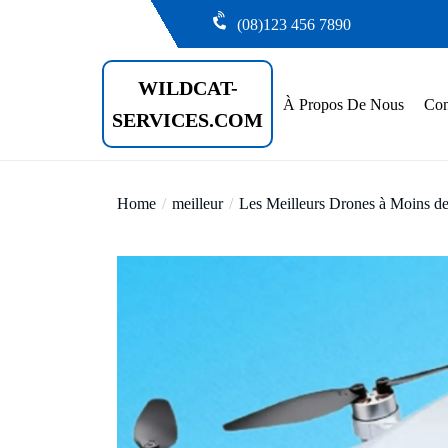
Skip
(08)123 456 7890
to
the
WILDCAT-
content
À Propos De Nous
Con
SERVICES.COM
Home
meilleur
Les Meilleurs Drones à Moins de