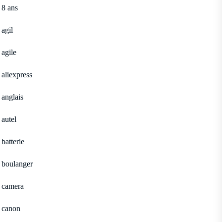
8 ans
agil
agile
aliexpress
anglais
autel
batterie
boulanger
camera
canon