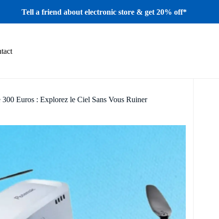
Tell a friend about electronic store & get 20% off*
tact
 300 Euros : Explorez le Ciel Sans Vous Ruiner