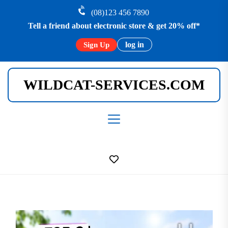
Skip
(08)123 456 7890
to
Tell a friend about electronic store & get 20% off*
the
content
log in
Sign Up
WILDCAT-SERVICES.COM