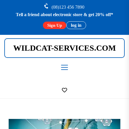
Skip
(08)123 456 7890
to
Tell a friend about electronic store & get 20% off*
the
content
log in
Sign Up
WILDCAT-SERVICES.COM