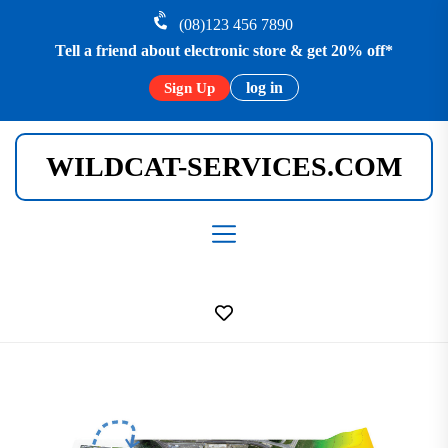
Skip
(08)123 456 7890
to
Tell a friend about electronic store & get 20% off*
the
content
log in
Sign Up
WILDCAT-SERVICES.COM