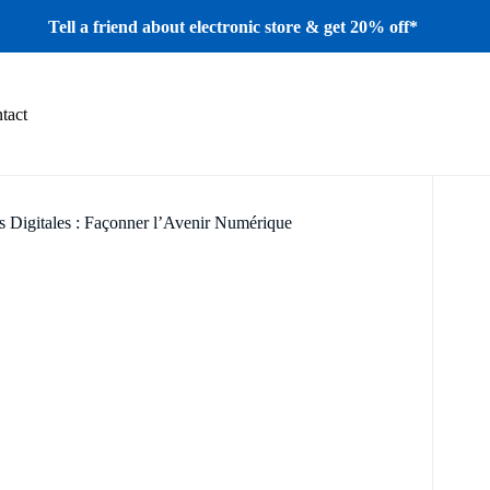
Tell a friend about electronic store & get 20% off*
tact
s Digitales : Façonner l’Avenir Numérique