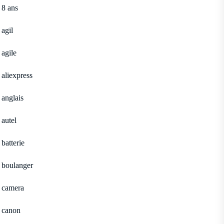
8 ans
agil
agile
aliexpress
anglais
autel
batterie
boulanger
camera
canon