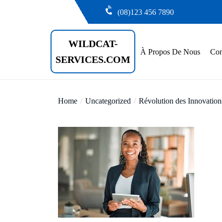
Skip
(08)123 456 7890
to
the
WILDCAT-
content
À Propos De Nous
Con
SERVICES.COM
Home
Uncategorized
Révolution des Innovation