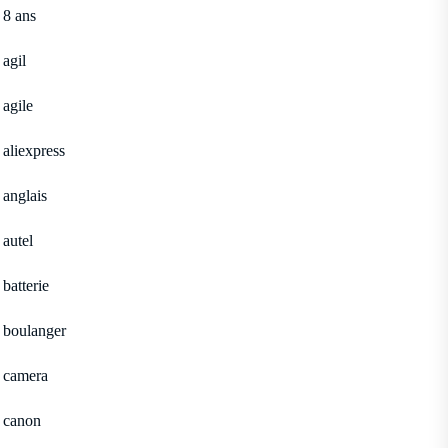
8 ans
agil
agile
aliexpress
anglais
autel
batterie
boulanger
camera
canon