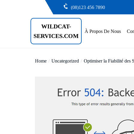
Skip
(08)123 456 7890
to
the
WILDCAT-
content
À Propos De Nous
Con
SERVICES.COM
Home
Uncategorized
Optimiser la Fiabilité des 