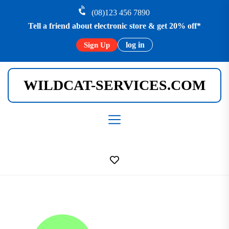
Skip
(08)123 456 7890
to
Tell a friend about electronic store & get 20% off*
the
content
log in
Sign Up
WILDCAT-SERVICES.COM