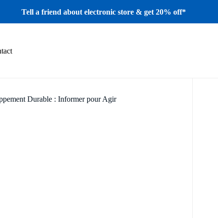
Tell a friend about electronic store & get 20% off*
tact
pement Durable : Informer pour Agir