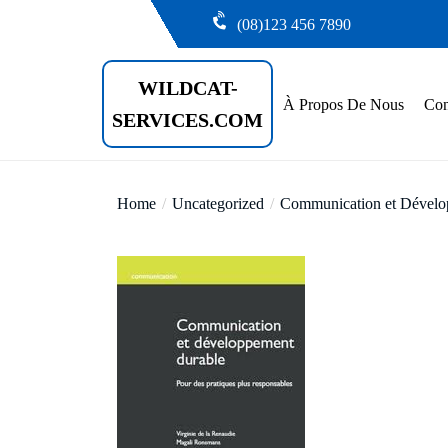
Skip
(08)123 456 7890
to
the
WILDCAT-
content
À Propos De Nous
Con
SERVICES.COM
Home
Uncategorized
Communication et Dévelop