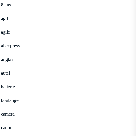
8 ans
agil
agile
aliexpress
anglais
autel
batterie
boulanger
camera
canon